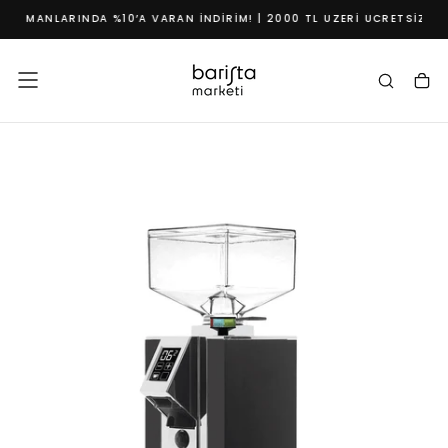
IPMANLARINDA %10’A VARAN İNDIRIM! | 2000 TL ÜZERI ÜCRETSIZ KAR
İçeriğe
geç