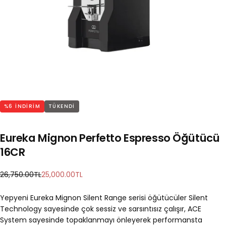
%
6
INDIRIM
TÜKENDI
Eureka Mignon Perfetto Espresso Öğütücü
16CR
Normal
İndirimli
26,750.00TL
25,000.00TL
fiyat
fiyat
Yepyeni Eureka Mignon Silent Range serisi öğütücüler Silent
Technology sayesinde çok sessiz ve sarsıntısız çalışır, ACE
System sayesinde topaklanmayı önleyerek performansta