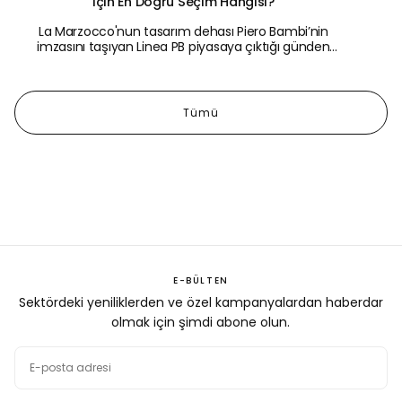
İçin En Doğru Seçim Hangisi?
La Marzocco'nun tasarım dehası Piero Bambi’nin
imzasını taşıyan Linea PB piyasaya çıktığı günden
itibaren ticari espresso makineleri dünyasında
güvenilirliğin simgesi haline gel...
Tümü
E-BÜLTEN
Sektördeki yeniliklerden ve özel kampanyalardan haberdar
olmak için şimdi abone olun.
E-
POSTA